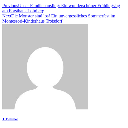
Previous
Unser Familienausflug: Ein wunderschöner Frühlingstag
am Forsthaus Lohrberg
Next
Die Monster sind los! Ein unvergessliches Sommerfest im
Montessori-Kinderhaus Troisdorf
J. Behnke