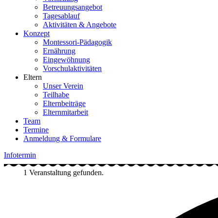
Betreuungsangebot
Tagesablauf
Aktivitäten & Angebote
Konzept
Montessori-Pädagogik
Ernährung
Eingewöhnung
Vorschulaktivitäten
Eltern
Unser Verein
Teilhabe
Elternbeiträge
Elternmitarbeit
Team
Termine
Anmeldung & Formulare
Infotermin
1 Veranstaltung gefunden.