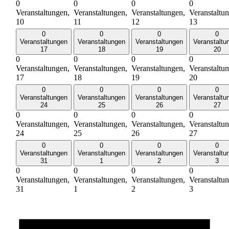
0
0
0
0
Veranstaltungen,
Veranstaltungen,
Veranstaltungen,
Veranstaltu
10
11
12
13
0
0
0
0
Veranstaltungen
Veranstaltungen
Veranstaltungen
Veranstaltu
17
18
19
20
0
0
0
0
Veranstaltungen,
Veranstaltungen,
Veranstaltungen,
Veranstaltu
17
18
19
20
0
0
0
0
Veranstaltungen
Veranstaltungen
Veranstaltungen
Veranstaltu
24
25
26
27
0
0
0
0
Veranstaltungen,
Veranstaltungen,
Veranstaltungen,
Veranstaltu
24
25
26
27
0
0
0
0
Veranstaltungen
Veranstaltungen
Veranstaltungen
Veranstaltu
31
1
2
3
0
0
0
0
Veranstaltungen,
Veranstaltungen,
Veranstaltungen,
Veranstaltu
31
1
2
3