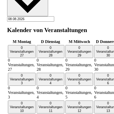
Kalender von Veranstaltungen
M
Montag
D
Dienstag
M
Mittwoch
D
Donner
0
0
0
0
Veranstaltungen
Veranstaltungen
Veranstaltungen
Veranstaltu
27
28
29
30
0
0
0
0
Veranstaltungen,
Veranstaltungen,
Veranstaltungen,
Veranstaltu
27
28
29
30
0
0
0
0
Veranstaltungen
Veranstaltungen
Veranstaltungen
Veranstaltu
3
4
5
6
0
0
0
0
Veranstaltungen,
Veranstaltungen,
Veranstaltungen,
Veranstaltu
3
4
5
6
0
0
0
0
Veranstaltungen
Veranstaltungen
Veranstaltungen
Veranstaltu
10
11
12
13