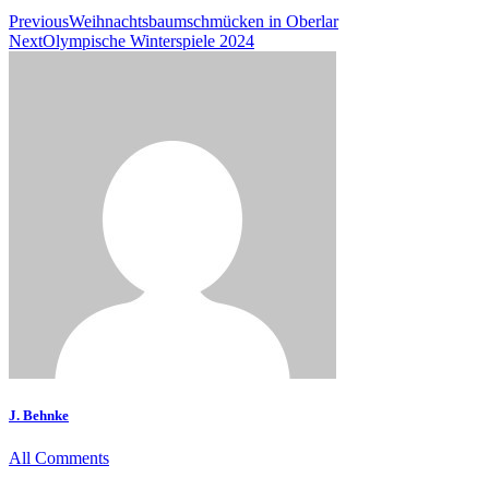
Previous
Weihnachtsbaumschmücken in Oberlar
Next
Olympische Winterspiele 2024
J. Behnke
All Comments